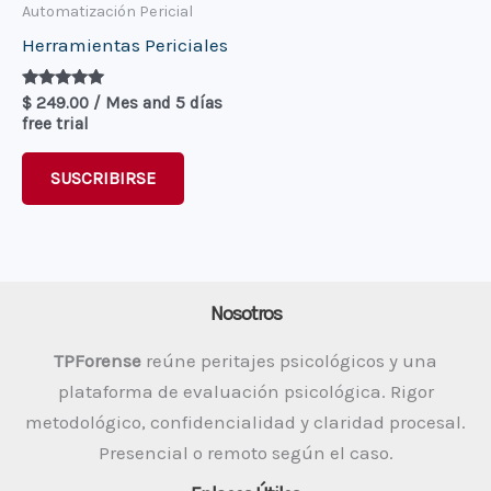
Automatización Pericial
Herramientas Periciales
Valorado en
$
249.00
/ Mes
and 5 días
5.00
free trial
de 5
SUSCRIBIRSE
Nosotros
TPForense
reúne peritajes psicológicos y una
plataforma de evaluación psicológica. Rigor
metodológico, confidencialidad y claridad procesal.
Presencial o remoto según el caso.