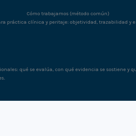
Cómo trabajamos (método común)
a práctica clínica y peritaje: objetividad, trazabilidad y e
ionales: qué se evalúa, con qué evidencia se sostiene y qué
es.