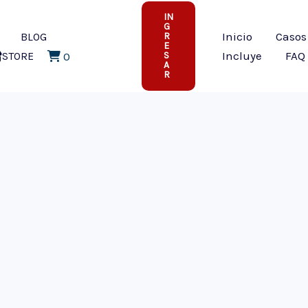
IN
G
Inicio
Casos
BLOG
R
E
CARRITO
Incluye
FAQ
STORE
0
S
A
R