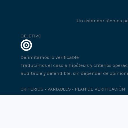
Un estándar técnico par
OBJETIVO
Delimitamos lo verificable
Traducimos el caso a hipótesis y criterios operac
auditable y defendible, sin depender de opinion
CRITERIOS • VARIABLES • PLAN DE VERIFICACIÓN
EVALUACIÓN
Medimos con método